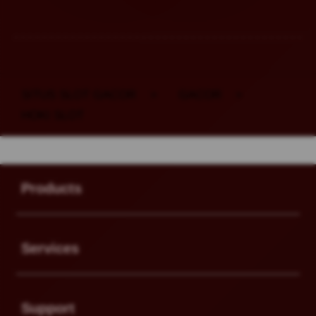
SITUS SLOT GACOR
>
GACOR
>
HOKI SLOT
Buka
Footer Navigation
Products
Buka
Services
Buka
Support