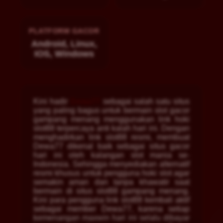
PLATFORM GACOR
Android, Linux,
IOS, Windows
Kini hadir
Dewa77
sebagai salah satu situs
yang paling bagus untuk bermain slot gacor
gampang menang menggunakan link hoki
slot88 terpercaya anti kalah hari ini. Dengan
menghadirkan link slot88 resmi, membuat
Dewa77 dikenal baik sebagai situs gacor
hari ini oleh kalangan slot mania se-
Indonesia. Sehingga menyediakan alternatif
resmi khusus untuk pengguna hoki slot agar
semakin aman dan tanpa khawatir saat
bermain di situs slot88 gampang menang.
Kini para pengguna link slot88 kembali aktif
sebagai member Dewa77, karena setiap
kemenangan maxwin hari ini selalu dibayar