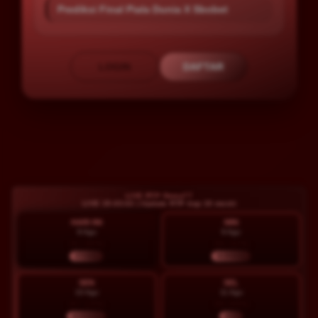
Prediksi Final Piala Dunia X Sbobet
LOGIN
DAFTAR
Layer Popup Close
LIVE RTP Dewa77
LIVE 19:43:43 | Update RTP tiap 15 menit
HARI INI
MIN
8 Agu
9 Agu
92.40%
86.42%
STABIL
NORMAL
SEN
SEL
10 Agu
11 Agu
87.15%
95.94%
NORMAL
HOT