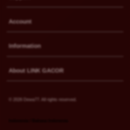
Buka
Account
Buka
Information
Buka
About LINK GACOR
© 2026 Dewa77. All rights reserved.
Indonesia / Bahasa Indonesia