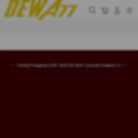
Skip
to
Cari
Troli
Login
Navigation
content
Buka Info Lebih Lanjut
ng Pengguna 4.8/5
828.218 Aktif
Layanan Support 24 Jam Non-Stop