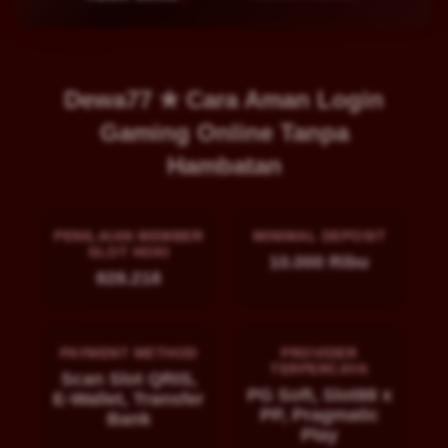
Dewa77 ✯ Cara Aman Login
Gaming Online Tanpa
Hambatan
PENILAIAN MEMBER
MINIMAL DEPOSIT
SLOT HOKI
10.000 Ribu
828.218
PAYMENT METHOD
PROVIDER
TERPERCAYA
Scan Slot QRIS,
PG Soft, Slot88 x
E-Wallet, Transfer
PP, Pragmatic
Bank
Play